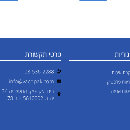
וריות
פרטי תקשורת
03-536-2288
רת איכות
info@vacopak.com
יזות פלסטיק
בית ואקו-פק, התעשייה 34
טות אריזה
יהוד, 5610002 ת.ד 78.