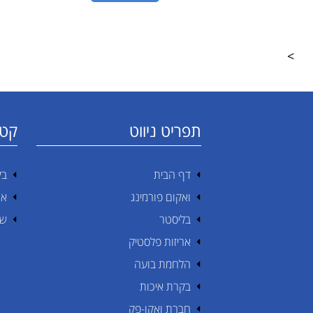
>
תפריט ניווט
קטג
דף הבית
בק
ואקום פורמינג
אר
בליסטר
שי
אריזות פלסטיק
הלחמת בועה
בקרת איכות
חברת ואקו-פק