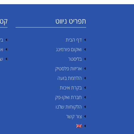
תפריט ניווט
קטג
דף הבית
בק
ואקום פורמינג
אר
בליסטר
שי
אריזות פלסטיק
הלחמת בועה
בקרת איכות
חברת ואקו-פק
הלקוחות שלנו
צור קשר