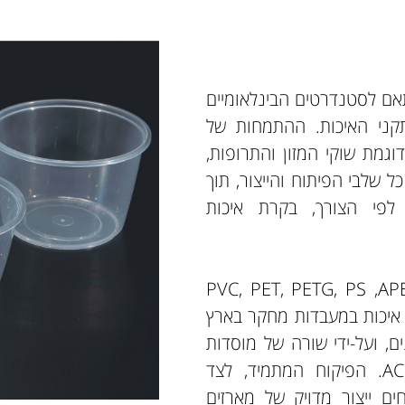
ISO 9001 ופועלת בהתאם לסטנדרטים הבינלאומיים
ותקני האיכות. ההתמחות של
וגמת שוקי המזון והתרופות,
 שלבי הפיתוח והייצור, תוך
לפי הצורך, בקרת איכות
החברה מיוצרים ממגוון חומרי גלם כגון: PVC, PET, PETG, PS ,APET,
ות איכות במעבדות מחקר בארץ
ם, ועל-ידי שורה של מוסדות
תקינה בינלאומיים נוספים, כולל BRC או ACCAP. הפיקוח המתמיד, לצד
ים ייצור מדויק של מארזים