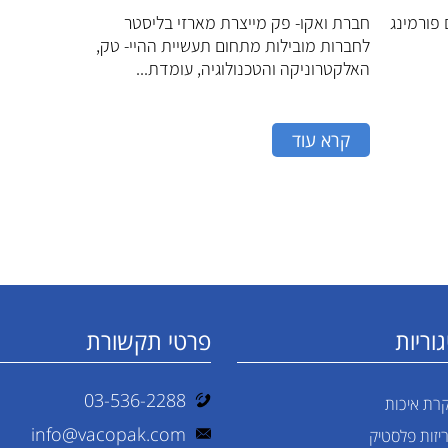
 פורמינג
חברת ואקו- פק מייצרת מארזי בליסטר
לחברות מובילות מתחום תעשיית ההיי- טק,
האלקטרוניקה והטכנולוגיה, עומדת...
קרא עוד
וריות
פרטי תקשורת
03-536-2288
רת איכות
info@vacopak.com
יזות פלסטיק