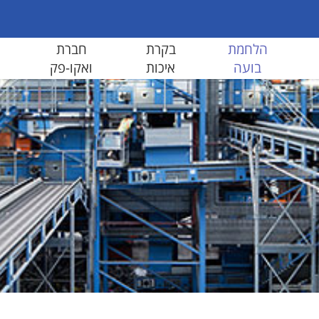
הלחמת
בקרת
חברת
בועה
איכות
ואקו-פק