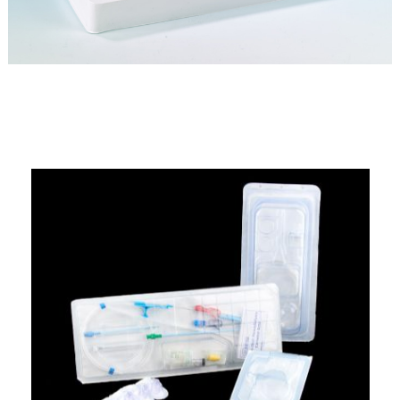
זיהומו של החדר.
הכניסה והיציאה לחדר הנקי נעשית דרך מתחם
כניסה ויציאה מבוקר.
ניקיון החדר מתבצע כחלק מהעבודה השוטפת ועם
חומרי ניקוי מיוחדים ומאושרי תקן בלבד.
לחומרי הגלם המיועדים לאריזות רפואיות ספציפיות,
המיוצרות בחדר
נקי יש אישורי תקן הן של ה- F.D.A רשות המזון
והתרופות האמריקאי
והן של ה- E.E.C רשות הבריאות של האיחוד האירופי
המשותף.
חומרי גלם אלה מיוצרים אף הם בחדרים נקיים ותחת
בקרת איכות מחמירה במיוחד