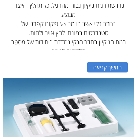
נדרשת רמת ניקיון גבוה מהרגיל, כל תהליך הייצור
מבוצע
בחדר נקי אשר בו מבוצע פיקוח קפדני של
סטנדרטים במונחי לחץ אויר ולחות.
רמת הניקיון בחדר הנקי נמדדת ביחידות של מספר
חלקיקים למטר
מעוקב המושגת באמצעות מסננים מיוחדים
המשך קריאה
הנקראים מסנני חלקיקים.
בחדר הנקי קיים לחץ אויר הגבוה יותר מן הלחץ
בסביבה החיצונית,
קירות החדר וכלל הציוד הנמצא בו עשויים מחומרים
שאינם פולטים
חלקיקים והעובדים בחדר הנקי לובשים ביגוד מיוחד
העשוי אף הוא
מחומרים שאינם פולטים חלקיקים ובכך מונעים את