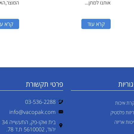
אותנו למתן...
המוצר,האר
קרא עוד
קרא עו
וריות
פרטי תקשורת
03-536-2288
רת איכות
info@vacopak.com
יזות פלסטיק
בית ואקו-פק, התעשייה 34
טות אריזה
יהוד, 5610002 ת.ד 78.