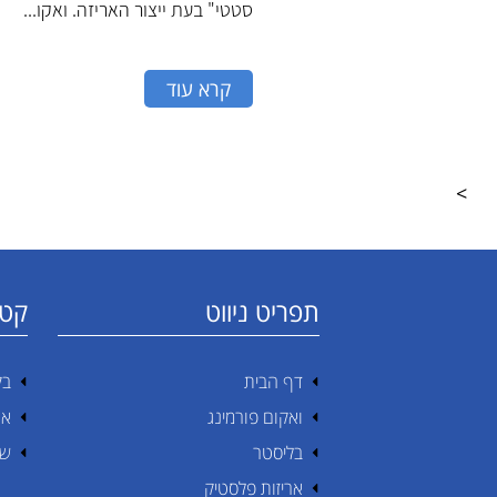
סטטי" בעת ייצור האריזה. ואקו...
קרא עוד
>
תפריט ניווט
קטג
דף הבית
בק
ואקום פורמינג
אר
בליסטר
שי
אריזות פלסטיק